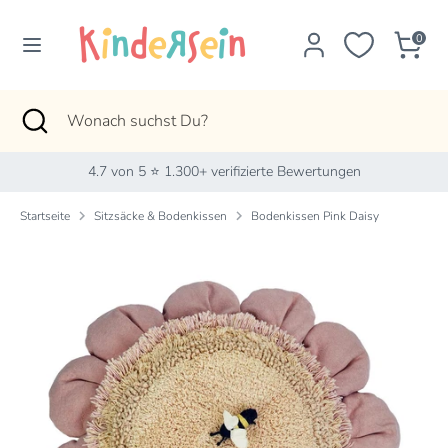
Direkt
zum
0
Inhalt
Suchen
Wonach
suchst
Suchen
Suche
Wonach
Du?
schließen
suchst
Du?
4.7 von 5 ⭐ 1.300+ verifizierte Bewertungen
Startseite
Sitzsäcke & Bodenkissen
Bodenkissen Pink Daisy