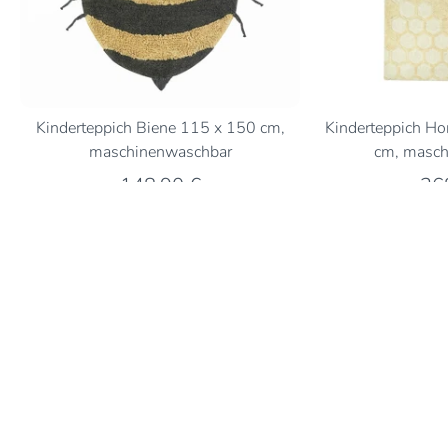
Kinderteppich Biene 115 x 150 cm,
Kinderteppich H
maschinenwaschbar
cm, masch
148,90 €
26
2 Bewertungen
Bewertungen
5.00 von 5
Basierend auf 2 Bewertungen