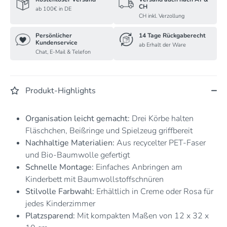
CH
ab 100€ in DE
CH inkl. Verzollung
Persönlicher
14 Tage Rückgaberecht
Kundenservice
ab Erhalt der Ware
Chat, E-Mail & Telefon
Produkt-Highlights
Organisation leicht gemacht:
Drei Körbe halten
Fläschchen, Beißringe und Spielzeug griffbereit
Nachhaltige Materialien:
Aus recycelter PET-Faser
und Bio-Baumwolle gefertigt
Schnelle Montage:
Einfaches Anbringen am
Kinderbett mit Baumwollstoffschnüren
Stilvolle Farbwahl:
Erhältlich in Creme oder Rosa für
jedes Kinderzimmer
Platzsparend:
Mit kompakten Maßen von 12 x 32 x