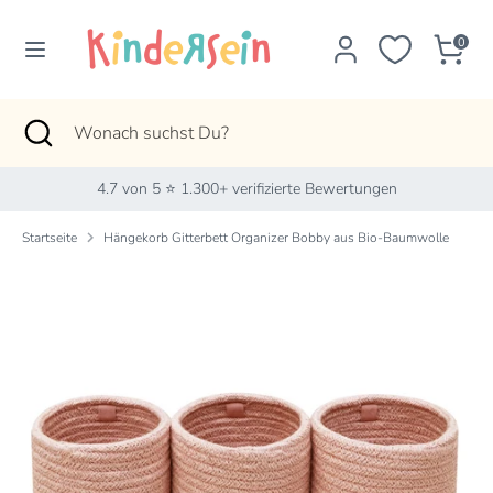
Direkt
zum
0
Inhalt
Suchen
Wonach
suchst
Suchen
Suche
Wonach
Du?
schließen
suchst
Du?
4.7 von 5 ⭐ 1.300+ verifizierte Bewertungen
Startseite
Hängekorb Gitterbett Organizer Bobby aus Bio-Baumwolle